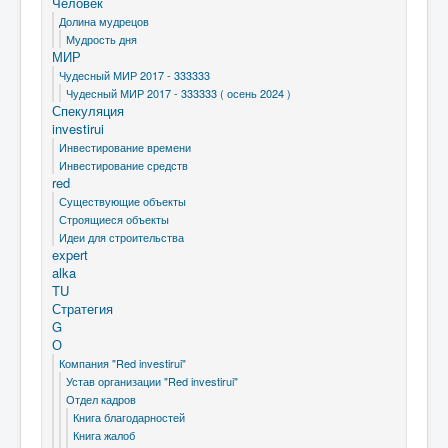
Человек
Долина мудрецов
Мудрость дня
МИР
Чудесный МИР 2017 - 333333
Чудесный МИР 2017 - 333333 ( осень 2024 )
Спекуляция
investirui
Инвестирование времени
Инвестирование средств
red
Существующие объекты
Строящиеся объекты
Идеи для строительства
expert
alka
TU
Стратегия
G
О
Компания "Red investirui"
Устав организации "Red investirui"
Отдел кадров
Книга благодарностей
Книга жалоб