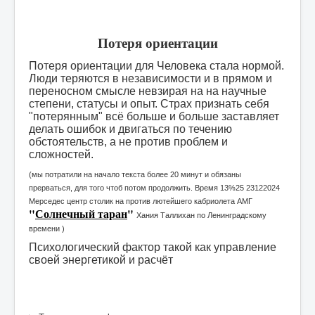
Потеря ориентации
Потеря ориентации для Человека стала нормой.
Люди теряются в независимости и в прямом и
переносном смысле невзирая на на научные
степени, статусы и опыт. Страх признать себя
"потерянным" всё больше и больше заставляет
делать ошибок и двигаться по течению
обстоятельств, а не против проблем и
сложностей.
(мы потратили на начало текста более 20 минут и обязаны
прерваться, для того чтоб потом продолжить. Время 13%25 23122024
Мерседес центр столик на против лютейшего кабриолета АМГ
"
Солнечный таран
"
Хания Таллихан по Ленинградскому
времени )
Психологический фактор такой как управление
своей энергетикой и расчёт