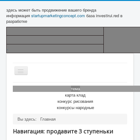
здесь может быть продвижение вашего бренда
информация
startupmarketingconcept.com
база investirui.red в
разработке
.
Включить/
выключить
навигацию
"Р.
Вход
"
Паспорт базы (
беседка
)
тема
Согласно
карта клад
конкурс рисования
конкурсы народные
Вы здесь:
Главная
Навигация: продавите 3 ступеньки