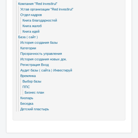
Компания "Red investirui"
Устав организации "Red investirui"
Отдел кадров
Книга благодарностей
Книга жалоб
Книга идей
База ( сайт )
История создания базы
Категории
Прозрачность управления
История создания новых док.
Регистрация Вход
Аудит базы ( сайта ) Инвестируй
Времянка
Выбор базы
ППС
Бизнес план
Кнопарь
Беседка
Детский пластырь